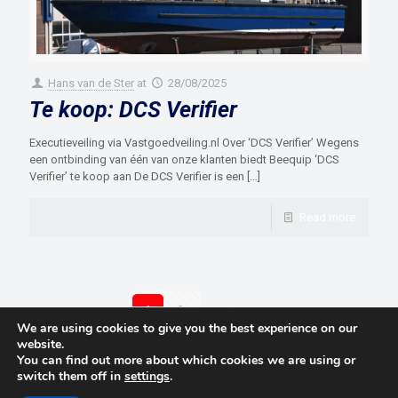
Hans van de Ster
at
28/08/2025
Te koop: DCS Verifier
Executieveiling via Vastgoedveiling.nl Over ‘DCS Verifier’ Wegens
een ontbinding van één van onze klanten biedt Beequip ‘DCS
Verifier’ te koop aan De DCS Verifier is een
[…]
Read more
1
2
Next page
We are using cookies to give you the best experience on our
website.
You can find out more about which cookies we are using or
switch them off in
settings
.