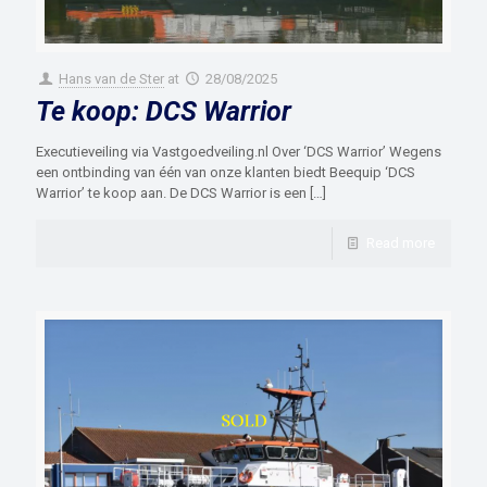
Hans van de Ster
at
28/08/2025
Te koop: DCS Warrior
Executieveiling via Vastgoedveiling.nl Over ‘DCS Warrior’ Wegens
een ontbinding van één van onze klanten biedt Beequip ‘DCS
Warrior’ te koop aan. De DCS Warrior is een
[…]
Read more