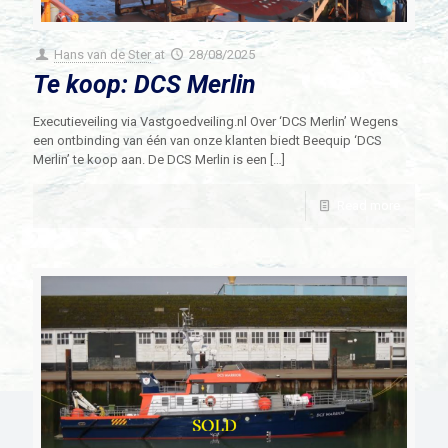
Hans van de Ster
at
28/08/2025
Te koop: DCS Merlin
Executieveiling via Vastgoedveiling.nl Over ‘DCS Merlin’ Wegens
een ontbinding van één van onze klanten biedt Beequip ‘DCS
Merlin’ te koop aan. De DCS Merlin is een
[…]
Read more