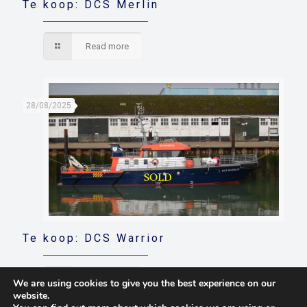
Te koop: DCS Merlin
Read more
28/08/2025
Te koop: DCS Warrior
Read more
We are using cookies to give you the best experience on our
website.