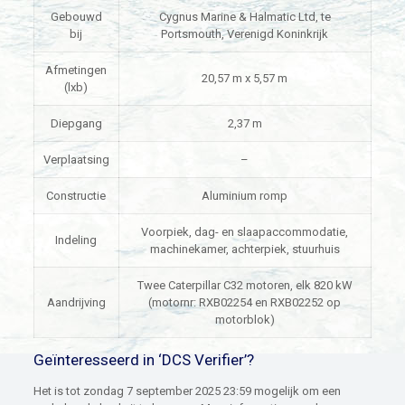
Gebouwd
Cygnus Marine & Halmatic Ltd, te
bij
Portsmouth, Verenigd Koninkrijk
Afmetingen
20,57 m x 5,57 m
(lxb)
Diepgang
2,37 m
Verplaatsing
–
Constructie
Aluminium romp
Voorpiek, dag- en slaapaccommodatie,
Indeling
machinekamer, achterpiek, stuurhuis
Twee Caterpillar C32 motoren, elk 820 kW
Aandrijving
(motor­nr: RXB02254 en RXB02252 op
motorblok)
Geïnteresseerd in ‘DCS Verifier’?
Het is tot zondag 7 september 2025 23:59 mogelijk om een