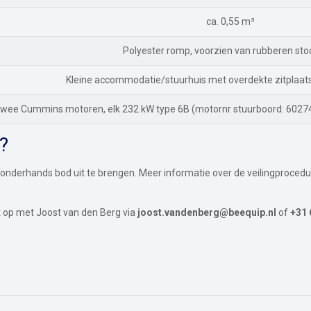
ca. 0,55 m³
Polyester romp, voorzien van rubberen sto
Kleine accommodatie/stuurhuis met overdekte zitplaat
wee Cummins motoren, elk 232 kW type 6B (motor­nr stuurboord: 60274
?
onderhands bod uit te brengen. Meer informatie over de veilingprocedu
 op met Joost van den Berg via
joost.vandenberg@beequip.nl
of
+31 