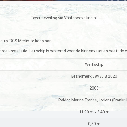
Executieveiling via Vastgoedveiling.nl
uip ‘DCS Merlin’ te koop aan.
roei-installatie. Het schip is bestemd voor de binnenvaart en heeft d
Werkschip
Brandmerk 38937 B 2020
2003
Raidco Marine France, Lorient (Frankrij
11,90 m x 3,40 m
0,50 m