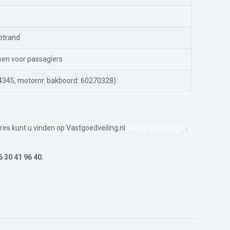
otrand
sen voor passagiers
345, motor­nr. bakboord: 60270328)
res kunt u vinden op Vastgoedveiling.nl
Vastgoedveiling.nl
.
6 30 41 96 40
.