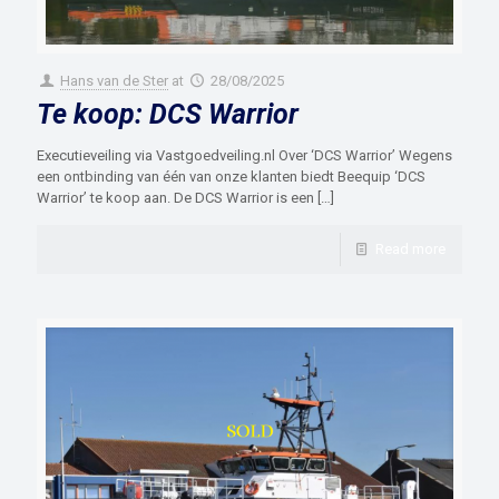
Hans van de Ster
at
28/08/2025
Te koop: DCS Warrior
Executieveiling via Vastgoedveiling.nl Over ‘DCS Warrior’ Wegens
een ontbinding van één van onze klanten biedt Beequip ‘DCS
Warrior’ te koop aan. De DCS Warrior is een
[…]
Read more