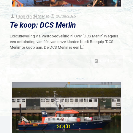
Hans van de Ster
at
28/08/2025
Te koop: DCS Merlin
Executieveiling via Vastgoedveiling.nl Over ‘DCS Merlin’ Wegens
een ontbinding van één van onze klanten biedt Beequip ‘DCS
Merlin’ te koop aan. De DCS Merlin is een
[…]
Read more