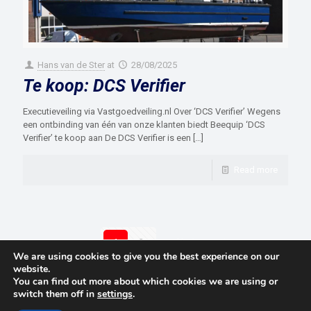
Hans van de Ster
at
28/08/2025
Te koop: DCS Verifier
Executieveiling via Vastgoedveiling.nl Over ‘DCS Verifier’ Wegens
een ontbinding van één van onze klanten biedt Beequip ‘DCS
Verifier’ te koop aan De DCS Verifier is een
[…]
Read more
1
2
Next page
We are using cookies to give you the best experience on our
website.
You can find out more about which cookies we are using or
switch them off in
settings
.